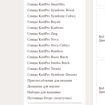
Спицы KnitPro SmartStix
Спицы KnitPro Symfonie Wood
Спицы KnitPro Symfonie Cubics
Спицы KnitPro Royale
Спицы KnitPro Karbonz
Спицы KnitPro Zing
Код
Спицы KnitPro Nova
Цве
Спицы KnitPro Nova Cubics
Спицы KnitPro Bamboo
Спицы KnitPro Basix Birch
Спицы KnitPro Jumbo Birch
Спицы KnitPro Trendz
Спицы KnitPro Symfonie Dreamz
Приспособления для вязания
Донышки для корзин
Код
Наборы для вышивки
Цве
Пуговицы Drops (поштучно)