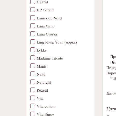
Gazzal
HP Cotton
Laines du Nord
Lana Gatto
Lana Grossa
Ling Rong Yuan (норка)
Lykke
Пря
Madame Tricote
Пря
Magic
Петер
Ворон
Nako
* В
Naturafil
Rozetti
Вы 
Vita
Vita cotton
Цвет
Vita Fancy