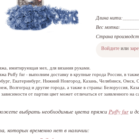
Длина нити:
Вес мотка:
Страна производст
Войдите
или
зар
жа, имитирующая мех, для вязания руками.
жа Puffy fur - выполним доставку в крупные города России, в так
бург, Екатеринбург, Нижний Новгород, Казань, Челябинск, Омск, 
еж, Волгоград и другие города, а также в страны: Белоруссия, Каз
 зависимости от партии цвет может отличаться от заявленного на с
можете выбрать необходимые цвета пряжи
Puffy fur
и до
а, которых временно нет в наличии: