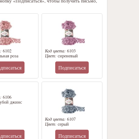
кнопку «Подписаться», чтобы получить письмо,
а:
6102
Код цвета:
6103
ьная роза
Цвет:
сиреневый
дписаться
Подписаться
а:
6106
лубой джинс
Код цвета:
6107
Цвет:
серый
дписаться
Подписаться