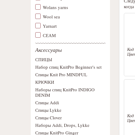
След
когда
Wolans yarns
Wool sea
Yarnart
СЕАМ
Аксессуары
Код
Цве
СПИЦЫ
Набор спиц KnitPro Beginner's set
Спицы Knit Pro MINDFUL
КРЮЧКИ
Наборы спиц KnitPro INDIGO
DENIM
Спицы Addi
Спицы Lykke
Код
Спицы Clover
Цве
Наборы Addi, Drops, Lykke
Спицы KnitPro Ginger