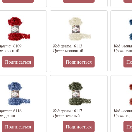
 цвета:
6109
Код цвета:
6113
Код цвет
т:
красный
Цвет:
молочный
Цвет:
си
Подписаться
Подписаться
По
 цвета:
6116
Код цвета:
6117
Код цвет
т:
джинс
Цвет:
зеленый
Цвет:
тер
Подписаться
Подписаться
По