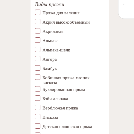
Виды пряжи
Пряжа для валяния
Акрил высокообъемный
Акриловая
Альпака
Альпака-шелк
Ангора
Бамбук
Бобинная пряжа хлопок,
вискоза
Буклированная пряжа
Бэби-альпака
Верблюжья пряжа
Вискоза
Детская плюшевая пряжа