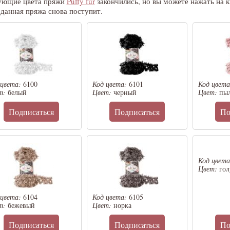
ующие цвета пряжи
Puffy fur
закончились, но вы можете нажать на 
 данная пряжа снова поступит.
 цвета:
6100
Код цвета:
6101
Код цвет
т:
белый
Цвет:
черный
Цвет:
пыл
Подписаться
Подписаться
По
Код цвет
Цвет:
го
 цвета:
6104
Код цвета:
6105
т:
бежевый
Цвет:
норка
Подписаться
Подписаться
По