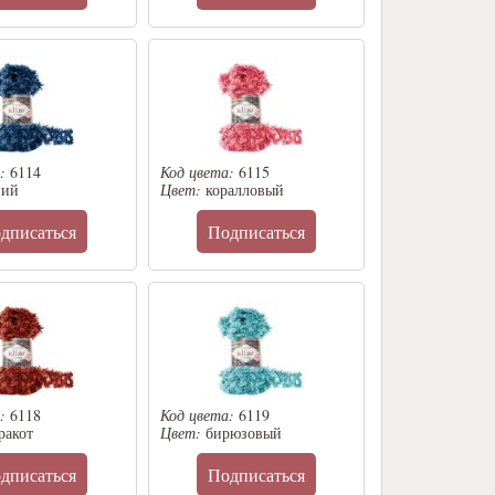
а:
6114
Код цвета:
6115
ний
Цвет:
коралловый
дписаться
Подписаться
а:
6118
Код цвета:
6119
ракот
Цвет:
бирюзовый
дписаться
Подписаться