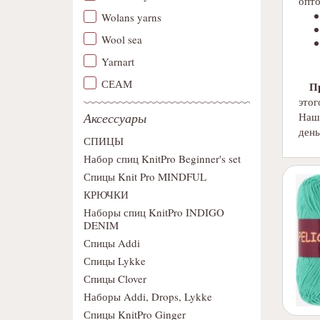
опто
Wolans yarns
Wool sea
Yarnart
СЕАМ
П
этог
Аксессуары
Наши
день
СПИЦЫ
Набор спиц KnitPro Beginner's set
Спицы Knit Pro MINDFUL
КРЮЧКИ
Наборы спиц KnitPro INDIGO
DENIM
Спицы Addi
Спицы Lykke
Спицы Clover
Наборы Addi, Drops, Lykke
Спицы KnitPro Ginger