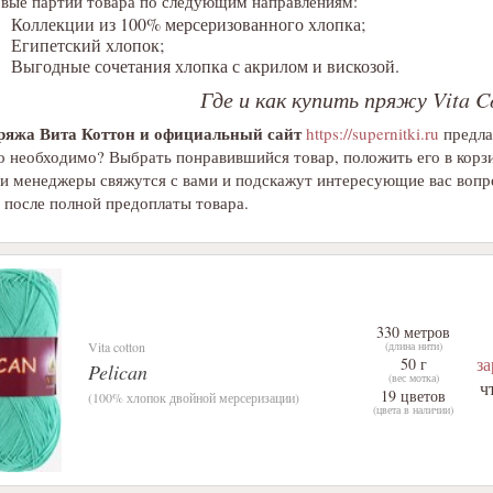
вые партии товара по следующим направлениям:
Коллекции из 100% мерсеризованного хлопка;
Египетский хлопок;
Выгодные сочетания хлопка с акрилом и вискозой.
Где и как купить пряжу Vita 
ряжа Вита Коттон и официальный сайт
https://supernitki.ru
предла
о необходимо? Выбрать понравившийся товар, положить его в корз
 менеджеры свяжутся с вами и подскажут интересующие вас вопр
 после полной предоплаты товара.
330 метров
Vita cotton
(длина нити)
з
50 г
Pelican
(вес мотка)
ч
19 цветов
(100% хлопок двойной мерсеризации)
(цвета в наличии)