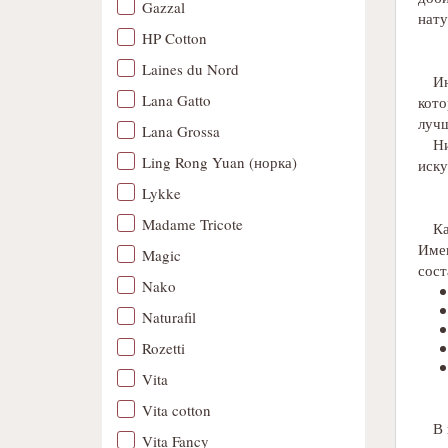
Gazzal
нату
HP Cotton
Laines du Nord
Ин
Lana Gatto
кото
лучш
Lana Grossa
Ни
Ling Rong Yuan (норка)
иску
Lykke
Madame Tricote
Ка
Имен
Magic
сост
Nako
Naturafil
Rozetti
Vita
Vita cotton
В 
Vita Fancy