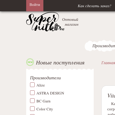
Войти
Как сделать заказ?
Оптовый
магазин
Производи
Новые поступления
Главная
Производители
Alize
ASTRA DESIGN
Vit
BC Garn
Ка
Color City
согр
доби