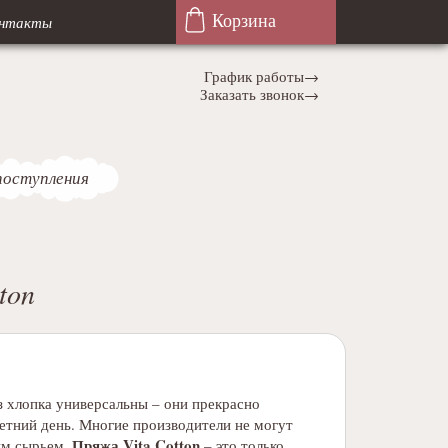
Корзина
нтакты
График работы→
Заказать звонок→
поступления
ton
з хлопка универсальны – они прекрасно
етний день. Многие производители не могут
Пряжа Vita Cotton
ым сырьем.
– это только