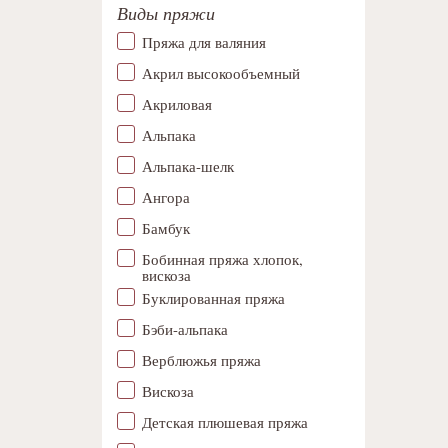
Виды пряжи
Пряжа для валяния
Акрил высокообъемный
Акриловая
Альпака
Альпака-шелк
Ангора
Бамбук
Бобинная пряжа хлопок,
вискоза
Буклированная пряжа
Бэби-альпака
Верблюжья пряжа
Вискоза
Детская плюшевая пряжа