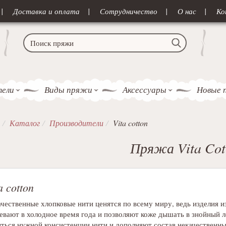
Доставка и оплата
Сотрудничество
О нас
Ко
тели
Виды пряжи
Аксессуары
Новые 
Каталог
Производители
Vita cotton
Пряжа Vita Cot
a cotton
чественные хлопковые нити ценятся по всему миру, ведь изделия и
евают в холодное время года и позволяют коже дышать в знойный л
ться нужной консистенции нити и дополняют состав некачественн