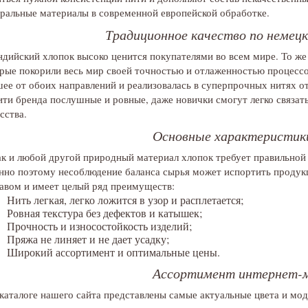
ральные материалы в современной европейской обработке.
Традиционное качество по немец
дийский хлопок высоко ценится покупателями во всем мире. То же
рые покорили весь мир своей точностью и отлаженностью процесс
ее от обоих направлений и реализовалась в суперпрочных нитях о
ти бренда послушные и ровные, даже новички смогут легко связать
сства.
Основные характеристик
к и любой другой природный материал хлопок требует правильной 
но поэтому несоблюдение баланса сырья может испортить продук
авом и имеет целый ряд преимуществ:
Нить легкая, легко ложится в узор и расплетается;
Ровная текстура без дефектов и катышек;
Прочность и износостойкость изделий;
Пряжа не линяет и не дает усадку;
Широкий ассортимент и оптимальные цены.
Ассортимент интернет-м
каталоге нашего сайта представлены самые актуальные цвета и мо