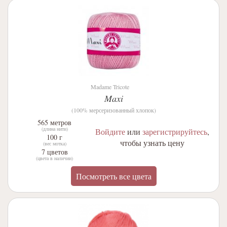
Madame Tricote
Maxi
(100% мерсеризованный хлопок)
565 метров
(длина нити)
Войдите
или
зарегистрируйтесь
,
100 г
чтобы узнать цену
(вес мотка)
7 цветов
(цвета в наличии)
Посмотреть все цвета