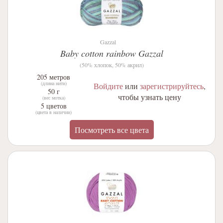
Gazzal
Baby cotton rainbow Gazzal
(50% хлопок, 50% акрил)
205 метров
(длина нити)
Войдите
или
зарегистрируйтесь
,
50 г
чтобы узнать цену
(вес мотка)
5 цветов
(цвета в наличии)
Посмотреть все цвета