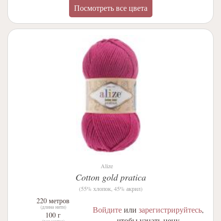
Посмотреть все цвета
Alize
Cotton gold pratica
(55% хлопок, 45% акрил)
220 метров
(длина нити)
Войдите
или
зарегистрируйтесь
,
100 г
чтобы узнать цену
(вес мотка)