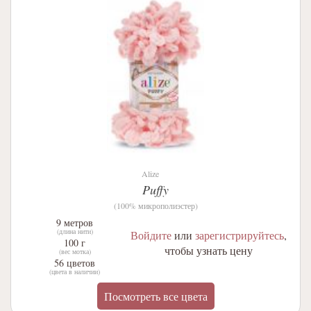
Alize
Puffy
(100% микрополиэстер)
9 метров
(длина нити)
Войдите
или
зарегистрируйтесь
,
100 г
чтобы узнать цену
(вес мотка)
56 цветов
(цвета в наличии)
Посмотреть все цвета