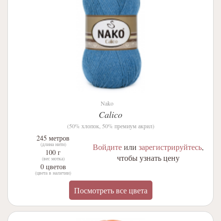
Nako
Calico
(50% хлопок, 50% премиум акрил)
245 метров
(длина нити)
Войдите
или
зарегистрируйтесь
,
100 г
чтобы узнать цену
(вес мотка)
0 цветов
(цвета в наличии)
Посмотреть все цвета