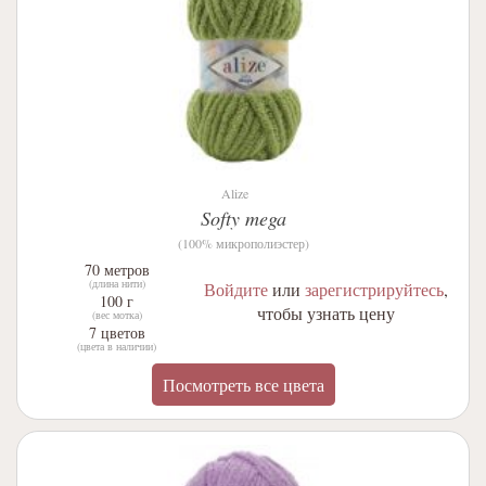
Alize
Softy mega
(100% микрополиэстер)
70 метров
(длина нити)
Войдите
или
зарегистрируйтесь
,
100 г
чтобы узнать цену
(вес мотка)
7 цветов
(цвета в наличии)
Посмотреть все цвета