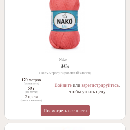
Nako
Mia
(100% мерсеризированный хлопок)
170 метров
(длина нити)
Войдите
или
зарегистрируйтесь
,
50 г
чтобы узнать цену
(вес мотка)
2 цвета
(цвета в наличии)
Посмотреть все цвета