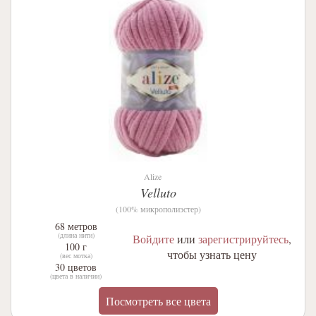
Alize
Velluto
(100% микрополиэстер)
68 метров
(длина нити)
Войдите
или
зарегистрируйтесь
,
100 г
чтобы узнать цену
(вес мотка)
30 цветов
(цвета в наличии)
Посмотреть все цвета