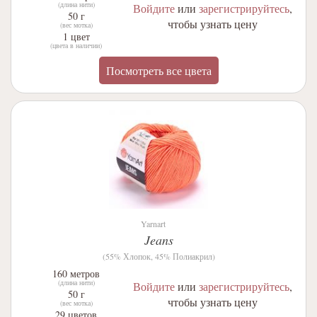
(длина нити)
Войдите
или
зарегистрируйтесь
,
50 г
чтобы узнать цену
(вес мотка)
1 цвет
(цвета в наличии)
Посмотреть все цвета
Yarnart
Jeans
(55% Хлопок, 45% Полиакрил)
160 метров
(длина нити)
Войдите
или
зарегистрируйтесь
,
50 г
чтобы узнать цену
(вес мотка)
29 цветов