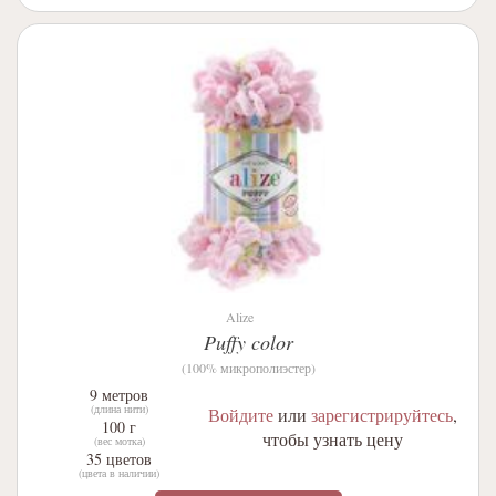
Alize
Puffy color
(100% микрополиэстер)
9 метров
(длина нити)
Войдите
или
зарегистрируйтесь
,
100 г
чтобы узнать цену
(вес мотка)
35 цветов
(цвета в наличии)