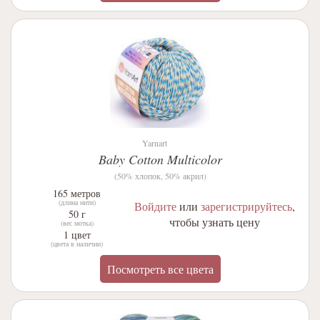
Yarnart
Baby Cotton Multicolor
(50% хлопок, 50% акрил)
165 метров
(длина нити)
Войдите
или
зарегистрируйтесь
,
50 г
чтобы узнать цену
(вес мотка)
1 цвет
(цвета в наличии)
Посмотреть все цвета