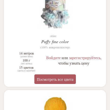
Alize
Puffy fine color
(100% микрополиэстер)
14 метров
(длина нити)
Войдите
или
зарегистрируйтесь
,
100 г
чтобы узнать цену
(вес мотка)
15 цветов
(цвета в наличии)
Посмотреть все цвета