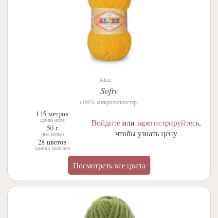
Alize
Softy
(100% микрополиэстер)
115 метров
(длина нити)
Войдите
или
зарегистрируйтесь
,
50 г
чтобы узнать цену
(вес мотка)
28 цветов
(цвета в наличии)
Посмотреть все цвета