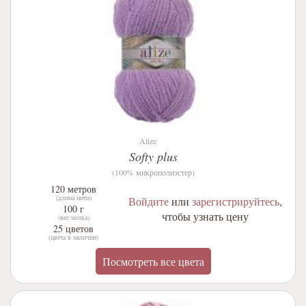
Alize
Softy plus
(100% микрополиэстер)
120 метров
(длина нити)
Войдите
или
зарегистрируйтесь
,
100 г
чтобы узнать цену
(вес мотка)
25 цветов
(цвета в наличии)
Посмотреть все цвета