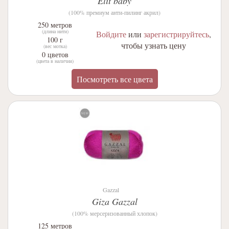
Elit baby
(100% премиум анти-пилинг акрил)
250 метров
(длина нити)
Войдите
или
зарегистрируйтесь
,
100 г
чтобы узнать цену
(вес мотка)
0 цветов
(цвета в наличии)
Посмотреть все цвета
Gazzal
Giza Gazzal
(100% мерсеризованный хлопок)
125 метров