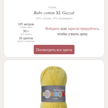
Gazzal
Baby cotton XL Gazzal
(50% хлопок, 50% полиакрил)
105 метров
(длина нити)
Войдите
или
зарегистрируйтесь
,
50 г
чтобы узнать цену
(вес мотка)
26 цветов
(цвета в наличии)
Посмотреть все цвета