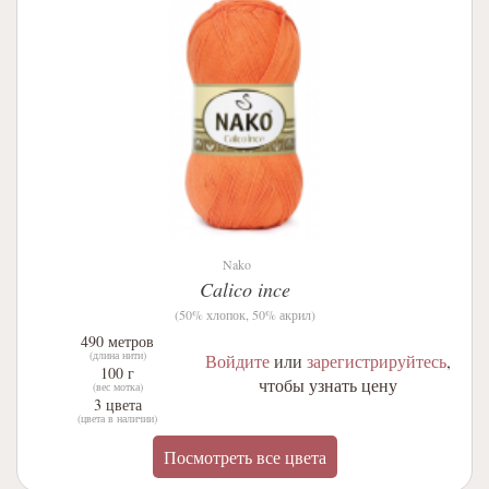
Nako
Calico ince
(50% хлопок, 50% акрил)
490 метров
(длина нити)
Войдите
или
зарегистрируйтесь
,
100 г
чтобы узнать цену
(вес мотка)
3 цвета
(цвета в наличии)
Посмотреть все цвета