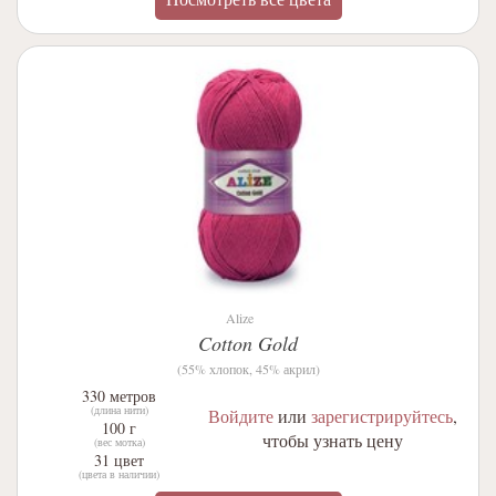
Alize
Cotton Gold
(55% хлопок, 45% акрил)
330 метров
(длина нити)
Войдите
или
зарегистрируйтесь
,
100 г
чтобы узнать цену
(вес мотка)
31 цвет
(цвета в наличии)