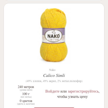
Nako
Calico Simli
(49% хлопок, 49% акрил, 2% метал.полиэфир)
240 метров
(длина нити)
Войдите
или
зарегистрируйтесь
,
100 г
чтобы узнать цену
(вес мотка)
0 цветов
(цвета в наличии)