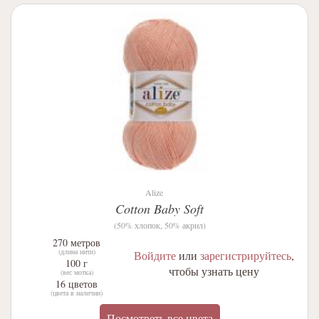
Alize
Cotton Baby Soft
(50% хлопок, 50% акрил)
270 метров
(длина нити)
Войдите
или
зарегистрируйтесь
,
100 г
чтобы узнать цену
(вес мотка)
16 цветов
(цвета в наличии)
Посмотреть все цвета