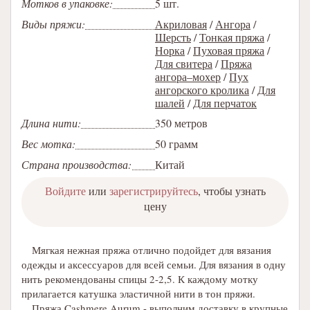
Мотков в упаковке:
5 шт.
Виды пряжи:
Акриловая
/
Ангора
/
Шерсть
/
Тонкая пряжа
/
Норка
/
Пуховая пряжа
/
Для свитера
/
Пряжа
ангора–мохер
/
Пух
ангорского кролика
/
Для
шалей
/
Для перчаток
Длина нити:
350 метров
Вес мотка:
50 грамм
Страна производства:
Китай
Войдите
или
зарегистрируйтесь
, чтобы узнать
цену
Мягкая нежная пряжа отлично подойдет для вязания
одежды и аксессуаров для всей семьи. Для вязания в одну
нить рекомендованы спицы 2-2,5. К каждому мотку
прилагается катушка эластичной нити в тон пряжи.
Пряжа Cashmere Aurum - выполним доставку в крупные